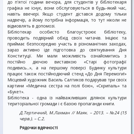
до п'ятої години вечора, для студентів у бібліотекаря
графіка не існує, вони обслуговуються в будь-який час,
навіть ввечері. Якщо студент дістався додому тільки
надвечір, а йому потрібна інформація, то тут ніколи не
відмовлять в допомозі.
Бібліотекар особисто благоустроює бібліотеку,
проводить подвірний обхід своїх читачів. Ініціює та
приймає безпосередню участь в різноманітних заходах,
зараз активно іде підготовка до святкування Дня
Конституції. Ми мали можливість ознайомитись з
постійно діючою виставкою «Старі фотографії
подивись...», а на першому поверсі Будинку культури
працює також постійнодіючий стенд «До Дня Перемоги!»
Місцевий художник Василь Салтиков подарував три своїх
картини «Медична сестра на полі бою», «Скрипаль» та
«Букет».
Бібліотека - одна із найважливіших ділянок культури
територіальної громади і є базою пропаганди книги.
Д.Тертичний, М.Лахман // Маяк. – 2013. – №24 (15
черв.). – С.2.
Рядочки вдячності