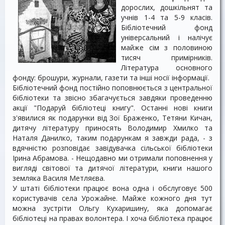
дорослих, дошкільнят та
учнів 1-4 та 5-9 класів.
Бібліотечний фонд
універсальний і налічує
майже сім з половиною
тисяч примірників.
Література основного
фонду: брошури, журнали, газети та інші носії інформації.
Бібліотечний фонд постійно поповнюється з центральної
бібліотеки та звісно збагачується завдяки проведенню
акції "Подаруй бібліотеці книгу". Останні нові книги
з'явилися як подарунки від Зої Браженко, Тетяни Кичан,
дитячу літературу приносять Володимир Хмилко та
Наталя Данилко, таким подарункам я завжди рада, - з
вдячністю розповідає завідувачка сільської бібліотеки
Ірина Абрамова. - Нещодавно ми отримали поповнення у
вигляді світової та дитячої літератури, книги нашого
земляка Василя Метляєва.
У штаті бібліотеки працює вона одна і обслуговує 500
користувачів села Урожайне. Майже кожного дня тут
можна зустріти Ольгу Кухаришину, яка допомагає
бібліотеці на правах волонтера. І хоча бібліотека працює