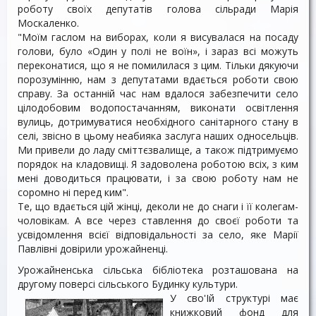
роботу своїх депутатів голова сільради Марія
Москаленко.
"Моїм гаслом на виборах, коли я висувалася на посаду
голови, було «Один у полі не воїн», і зараз всі можуть
переконатися, що я не помилилася з цим. Тільки дякуючи
порозумінню, нам з депутатами вдається роботи свою
справу. За останній час нам вдалося забезпечити село
цілодобовим водопостачанням, виконати освітлення
вулиць, дотримуватися необхідного санітарного стану в
селі, звісно в цьому неабияка заслуга наших односельців.
Ми привели до ладу сміттєзвалище, а також підтримуємо
порядок на кладовищі. Я задоволена роботою всіх, з ким
мені доводиться працювати, і за свою роботу нам не
соромно ні перед ким".
Те, що вдається цій жінці, деколи не до снаги і її колегам-
чоловікам. А все через ставлення до своєї роботи та
усвідомлення всієї відповідальності за село, яке Марії
Павлівні довірили урожайненці.
Урожайненська сільська бібліотека розташована на
другому поверсі сільського Будинку культури.
У сво'Ій структурі має
книжковий фонд для