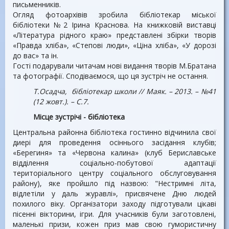
письменників.
Огляд фотоархівів зробила бібліотекар міської
бібліотеки №2 Ірина Краснова. На книжковій виставці
«Література рідного краю» представлені збірки творів
«Правда хліба», «Степові люди», «Ціна хліба», «У дорозі
до вас» та ін.
Гості подарували читачам нові видання творів М.Братана
та фотографії. Сподіваємося, що ця зустріч не остання.
Т.Осадча, бібліотекар школи // Маяк. – 2013. – №41
(12 жовт.). – С.7.
Місце зустрічі - бібліотека
Центральна районна бібліотека гостинно відчинила свої
диері для проведення осіннього засідання клубів;
«Берегиня» та «Червона калина» (клуб Бериславське
відділення соціально-побутової адаптації
територіального центру соціального обслуговування
району), яке пройшло під назвою: "Нестримні літа,
відлетіли у даль журавлі», присвячене Дню людей
похилого віку. Організатори заходу підготували цікаві
пісенні вікторини, ігри. Для учасників були заготовлені,
маленькі призи, кожен приз мав свою гумористичну