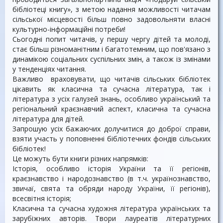
бібліотеці книгу», з метою надання можливості читачам
сільської місцевості більш повно задовольняти власні
культурно-інформаційні потреби!
Сьогодні попит читачів, у першу чергу дітей та молоді,
стає більш різноманітним і багатотемним, що пов'язано з
динамікою соціальних суспільних змін, а також із змінами
у тенденціях читання.
Важливо враховувати, що читачів сільських бібліотек
цікавить як класична та сучасна література, так і
література з усіх галузей знань, особливо український та
регіональний краєзнавчий аспект, класична та сучасна
література для дітей.
Запрошую усіх бажаючих долучитися до доброї справи,
взяти участь у поповненні бібліотечних фондів сільських
бібліотек!
Це можуть бути книги різних напрямків:
Історія, особливо історія України та її регіонів,
краєзнавство і народознавство (в т.ч. українознавство,
звичаї, свята та обряди народу України, її регіонів),
всесвітня історія;
Класична та сучасна художня література українських та
зарубіжних авторів. Твори лауреатів літературних