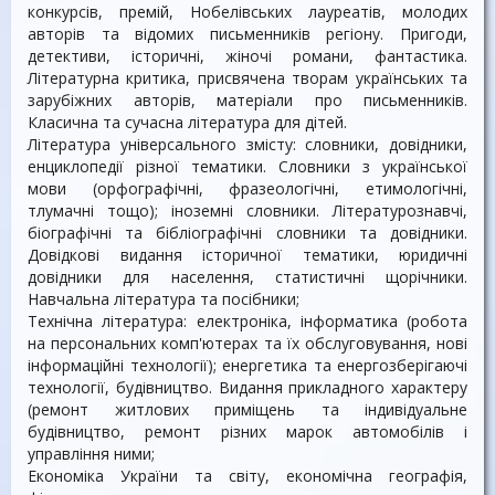
конкурсів, премій, Нобелівських лауреатів, молодих
авторів та відомих письменників регіону. Пригоди,
детективи, історичні, жіночі романи, фантастика.
Літературна критика, присвячена творам українських та
зарубіжних авторів, матеріали про письменників.
Класична та сучасна література для дітей.
Література універсального змісту: словники, довідники,
енциклопедії різної тематики. Словники з української
мови (орфографічні, фразеологічні, етимологічні,
тлумачні тощо); іноземні словники. Літературознавчі,
біографічні та бібліографічні словники та довідники.
Довідкові видання історичної тематики, юридичні
довідники для населення, статистичні щорічники.
Навчальна література та посібники;
Технічна література: електроніка, інформатика (робота
на персональних комп'ютерах та їх обслуговування, нові
інформаційні технології); енергетика та енергозберігаючі
технології, будівництво. Видання прикладного характеру
(ремонт житлових приміщень та індивідуальне
будівництво, ремонт різних марок автомобілів і
управління ними;
Економіка України та світу, економічна географія,