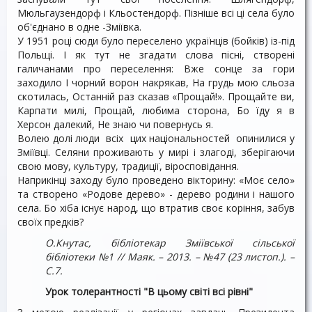
Мюльгаузендорф і Кльостендорф. Пізніше всі ці села було
об'єднано в одне -Зміївка.
У 1951 році сюди було переселено українців (бойків) із-під
Польщі. І як тут не згадати слова пісні, створені
галичанами про переселення: Вже сонце за гори
заходило І чорний ворон накрякав, На грудь мою сльоза
скотилась, Останній раз сказав «Прощай!». Прощайте ви,
Карпати милі, Прощай, любима сторона, Бо їду я в
Херсон далекий, Не знаю чи повернусь я.
Волею долі люди всіх цих національностей опинилися у
Зміївці. Селяни проживають у мирі і злагоді, зберігаючи
свою мову, культуру, традиції, віросповідання.
Наприкінці заходу було проведено вікторину: «Моє село»
та створено «Родове дерево» - дерево родини і нашого
села. Бо хіба існує народ, що втратив своє коріння, забув
своїх предків?
О.Кнутас, бібліотекар Зміївської сільської
бібліотеки №1 // Маяк. – 2013. – №47 (23 листоп.). –
С.7.
Урок толерантності "В цьому світі всі рівні"