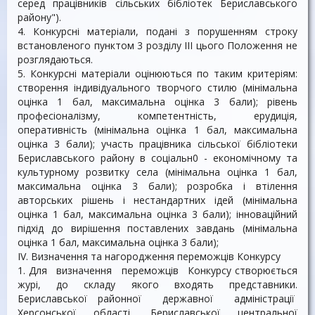
серед працівників сільських бібліотек Бериславського
району").
4. Конкурсні матеріали, подані з порушенням строку
встановленого пунктом 3 розділу III цього Положення не
розглядаються.
5. Конкурсні матеріали оцінюються по таким критеріям:
створення індивідуального творчого стилю (мінімальна
оцінка 1 бал, максимальна оцінка 3 бали); рівень
професіоналізму, компетентність, ерудиція,
оперативність (мінімальна оцінка 1 бал, максимальна
оцінка 3 бали); участь працівника сільської бібліотеки
Бериславського району в соціальн0 - економічному та
культурному розвитку села (мінімальна оцінка 1 бал,
максимальна оцінка 3 бали); розробка і втілення
авторських рішень і нестандартних ідей (мінімальна
оцінка 1 бал, максимальна оцінка 3 бали); інноваційний
підхід до вирішення поставлених завдань (мінімальна
оцінка 1 бал, максимальна оцінка 3 бали);
IV. Визначення та нагородження переможців Конкурсу
1. Для визначення переможців Конкурсу створюється
журі, до складу якого входять представники.
Бериславської районної державної адміністрації
Херсонської області, Бериславської центральної