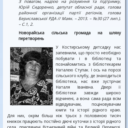
З повагом, надією на розуміння та підтримку,
Юрій Сидоренко, депутат обласної ради, голова
районної організації партії регіонів, голова
Бериславської РДА // Маяк. – 2013. – №30 (27 лип.).
– С.1, 2.
Новорайська сільська громада на шляху
перетворень
У Костирському дитсадку нас
запевнили, що просто необхідно
побувати і в бібліотеці та
познайомитись з бібліотекарем
Наталею Ступак. І ось на порозі
сільського клубу, де знаходиться
бібліотека, нас вже зустрічає
Наталя Іванівна. Двері її
бібліотеки завжди широко
відчинені, а вона сама рада всім
відвідувачам, поціновувачам
книги та історії рідного краю.
Для них, окрім більш ніж трьох з половиною тисяч
книжок працюють постійно діючі куточки з історії рідного
села, присвячені Вітчизняній війні та Великій Перемозі.