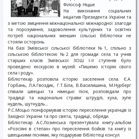
Філософ Ніцше
На виконання соціальних
ініціатив Президента України та
з метою зміцнення міжнаціональної міжнародної злагоди
та порозуміння, задоволення культурних та освітніх
потреб національних меншин сільські бібліотеки не
стояли осторонь.
На базі Зміївської сільської бібліотеки №1, спільно з
сільською бібліотекою №2 для громади села та учнів
старших класів Зміївської ЗОШ І-ІІ ступенів було
проведено екскурсію в музей: «Пишемо історію свого
села і роду».
Бібліотекар розповіла історію заселення села. Є.А.
Горбань, Л.А.Гвоздик, Г.Т.Біла, В.Василишина, М.Нурберг
співали швецькі та німецькі пісні, розповідали про
традиції та національні страви: штрудлі, куха, зупе
нудель, шутнудль...
Р.С.Моцьо поінформував історію переселення українців із
Західної України та про свята, традиції, обряди.
Бібліотекар А.С.Лозинська презентувала книгу-альбом
«Розсіяні в степах» про переселення бойків та книгу із
швецькими піснями, яку подарував бібліотеці консул.