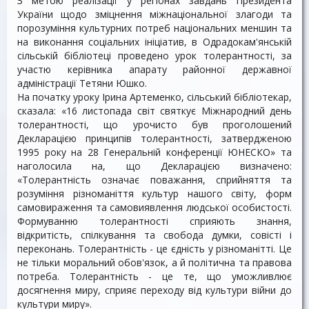
З метою реалізації у регіонах завдань Президента
України щодо зміцнення міжнаціональної злагоди та
порозуміння культурних потреб національних меншин та
на виконання соціальних ініціатив, в Одрадокам'янській
сільській бібліотеці проведено урок толерантності, за
участю керівника апарату районної державної
адміністрації Тетяни Юшко.
На початку уроку Ірина Артеменко, сільський бібліотекар,
сказала: «16 листопада світ святкує Міжнародний день
толерантності, що урочисто був проголошений
Декларацією принципів толерантності, затвердженою
1995 року на 28 Генеральній конференції ЮНЕСКО» та
наголосила на, що Декларацією визначено:
«Толерантність означає поважання, сприйняття та
розуміння різноманіття культур нашого світу, форм
самовираження та самовиявлення людської особистості.
Формуванню толерантності сприяють знання,
відкритість, спілкування та свобода думки, совісті і
переконань. Толерантність - це єдність у різноманітті. Це
не тільки моральний обов'язок, а й політична та правова
потреба. Толерантність - це те, що уможливлює
досягнення миру, сприяє переходу від культури війни до
культури миру».