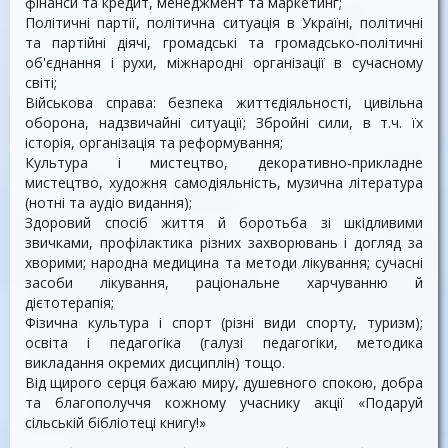
фінанси та кредит, менеджмент та маркетинг;
Політичні партії, політична ситуація в Україні, політичні
та партійні діячі, громадські та громадсько-політичні
об'єднання і рухи, міжнародні організації в сучасному
світі;
Військова справа: безпека життєдіяльності, цивільна
оборона, надзвичайні ситуації; Збройні сили, в т.ч. їх
історія, організація та реформування;
Культура і мистецтво, декоративно-прикладне
мистецтво, художня самодіяльність, музична література
(нотні та аудіо видання);
Здоровий спосіб життя й боротьба зі шкідливими
звичками, профілактика різних захворювань і догляд за
хворими; народна медицина та методи лікування; сучасні
засоби лікування, раціональне харчуванню й
дієтотерапія;
Фізична культура і спорт (різні види спорту, туризм);
освіта і педагогіка (галузі педагогіки, методика
викладання окремих дисциплін) тощо.
Від щирого серця бажаю миру, душевного спокою, добра
та благополуччя кожному учаснику акції «Подаруй
сільській бібліотеці книгу!»