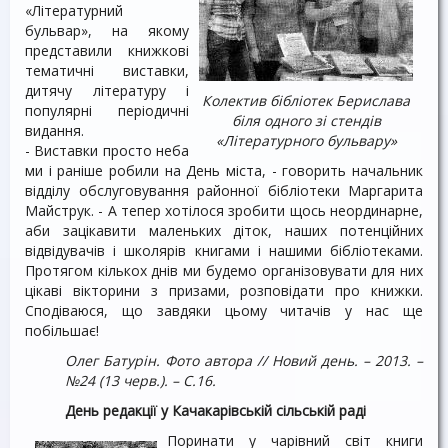
«Літературний
бульвар», на якому
представили книжкові
тематичні виставки,
дитячу літературу і
Колектив бібліотек Берислава
популярні періодичні
біля одного зі стендів
видання.
«Літературного бульвару»
- Виставки просто неба
ми і раніше робили на День міста, - говорить начальник
відділу обслуговування районної бібліотеки Маргарита
Майструк. - А тепер хотілося зробити щось неординарне,
аби зацікавити маленьких діток, наших потенційних
відвідувачів і школярів книгами і нашими бібліотеками.
Протягом кількох днів ми будемо організовувати для них
цікаві вікторини з призами, розповідати про книжки.
Сподіваюся, що завдяки цьому читачів у нас ще
побільшає!
Олег Батурін. Фото автора // Новий день
. – 2013. –
№24 (13 черв.). – С.16.
День редакції у Качакарівській сільській раді
Поринати у чарівний світ книги