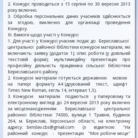
2. Конкурс проводиться з 15 серпня по 30 вересня 2013
року включно.
3. Обробка персональних даних учасників здійснюється
за згодою, виключно для організації проведення
Конкурсу.
III. Вимоги щодо участі у Конкурсі
1. Для участі у Конкурсі учасник подає до Бериславської
центральної районної бібліотеки конкурсні матеріали, які
включають: заявку (додаток 1); опис роботи (у довільній
текстовій формі); мультимедійну презентацію про
професійну діяльність працівника сільської бібліотеки
Бериславського району.
2. Конкурсні матеріали готуються державною мовою
на папері формату А4 (друкований текст, шрифт
Times New Roman, кегль 14, інтервал 1,5).
3. Конкурсні матеріали подаються у паперовому та
електронному вигляді до 24 вересня 2013 року включно
за місцезнаходженням Бериславської центральної
районної бібліотеки: 74300, вулиця 1 Травня, будинок
264, м. Берислав, Херсонської області, на електронну
адресу: berislav.cbs@gmail.com (з відміткою "На
районний конкурс - презентацію "Моє робоче місце"