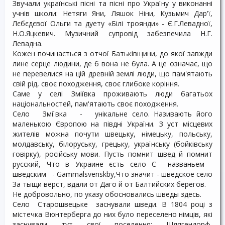
Звучали українські пісні та пісні про Україну у виконанні
учнів школи: Нетяги Яни, Ляшок Ніни, Кузьмич Дар'ї,
Лєбєдєвої Ольги та дуету «Білі троянди» - Є.Г.Левадної,
Н.О.Яцкевич. Музичний супровід забезпечила Н.Г.
Левадна.
Кожен починається з отчої Батьківщини, до якої завжди
лине серце людини, де б вона не була. А це означає, що
не перевелися на цій древній землі люди, що пам'ятають
свій рід, своє походження, своє глибоке коріння.
Саме у селі Зміївка проживають люди багатьох
національностей, пам'ятають своє походження.
Село Зміївка - унікальне село. Називають його
маленькою Європою на півдні України. З уст місцевих
жителів можна почути швецьку, німецьку, польську,
молдавську, білоруську, грецьку, українську (бойківську
говірку), російську мови. Пусть помнит швед й помнит
русский, Что в Украине єсть село С названьем
шведским - Gammalsvenskby,Что значит - шведское село
За тыщи верст, вдали от Даго й от Балтийских берегов.
Не добровольно, по указу обосновались шведы здесь.
Село Старошвецьке заснували шведи. В 1804 році з
містечка Вюнтерберга до них було переселено німців, які
заснували тут свої поселення: Шлягендорф,