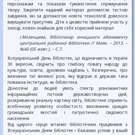
персонажам та показали гуманістичне спрямунання
твору. Закріпити наданий матеріал допомогли тестові
завдання, які за допомогою новіти технологій довелося
вирішувати присутнім. .Діти з цікавістю прийняли участь у
заході, кожен знайшов для себе корисний матеріал.
І.Мєзенцева, бібліотекар юнацького абонементу
центральної районної бібліотеки // Маяк. – 2013. –
№40 (05 жовт.). – С.7.
Всеукраїнський День бібліотек, цо відзначають в Україні
30 вересня, свідчить про глибоку повагу народу до
культури, освіти, духовних надбань і, безперечно, про
визнання тієї великої ролі, яку відіграє в державі така
поважна інституція, як бібліотека.
Доносячи до людей увесь спектр різноманітних
інформаційних потоків державотворчих ідей,
розкриваючи реальну картину світу, бібліотеки сприяють
всебічному розвитку особистості, вихованню кращих
громадських якостей і патріотичної свідомості
населення.
Від щирого серця вітаємо бібліотечних працівників з
Всеукраїнським Днем бібліотек і бажаємо успіхів у вашій