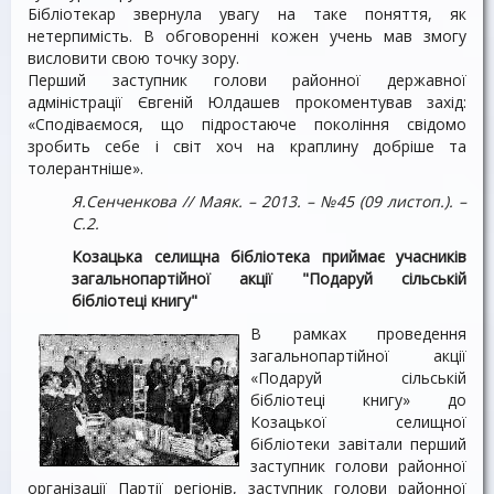
Бібліотекар звернула увагу на таке поняття, як
нетерпимість. В обговоренні кожен учень мав змогу
висловити свою точку зору.
Перший заступник голови районної державної
адміністрації Євгеній Юлдашев прокоментував захід:
«Сподіваємося, що підростаюче покоління свідомо
зробить себе і світ хоч на краплину добріше та
толерантніше».
Я.Сенченкова // Маяк. – 2013. – №45 (09 листоп.). –
С.2.
Козацька селищна бібліотека приймає учасників
загальнопартійної акції "Подаруй сільській
бібліотеці книгу"
В рамках проведення
загальнопартійної акції
«Подаруй сільській
бібліотеці книгу» до
Козацької селищної
бібліотеки завітали перший
заступник голови районної
організації Партії регіонів, заступник голови районної