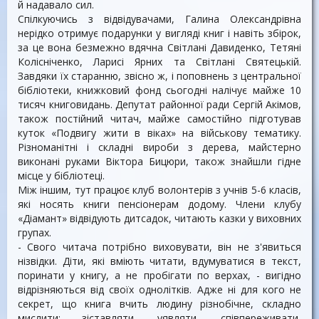
й надавало сил.
Спілкуючись з відвідувачами, Галина Олександрівна
нерідко отримує подарунки у вигляді книг і навіть збірок,
за це вона безмежно вдячна Світлані Давиденко, Тетяні
Колісніченко, Ларисі Ярних та Світлані Святецькій.
Завдяки їх старанню, звісно ж, і поповнень з центральної
бібліотеки, книжковий фонд сьогодні налічує майже 10
тисяч книговидань. Депутат районної ради Сергій Акімов,
також постійний читач, майже самостійно підготував
куток «Подвигу жити в віках» на військову тематику.
Різноманітні і складні вироби з дерева, майстерно
виконані руками Віктора Бицюри, також знайшли гідне
місце у бібліотеці.
Між іншим, тут працює клуб волонтерів з учнів 5-6 класів,
які носять книги пенсіонерам додому. Члени клубу
«Діамант» відвідують дитсадок, читають казки у виховних
групах.
- Свого читача потрібно виховувати, він не з'явиться
нізвідки. Діти, які вміють читати, вдумуватися в текст,
поринати у книгу, а не пробігати по верхах, - вигідно
відрізняються від своїх однолітків. Адже ні для кого не
секрет, що книга вчить людину різнобічне, складно
мислити: зіставляти, уявляти, співпереживати,