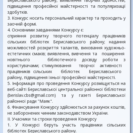
Бериславського району, виявлення творчих здібностей,
підвищення професійної майстерності та популяризації
здобутків.
3. Конкурс носить персональний характер та проходить у
заочній формі.
4. Основними завданнями Конкурсу є:
сприяння розвитку творчого потенціалу працівників
сільських бібліотек Бериславського району; надання
можливостей розкриття талантів, виховання художньо-
естетичних смаків; виявлення, вивчення та поширення
новітнього бібліотечного досвіду роботи з
користувачами; стимулювання творчої активності
працівників сільських бібліотек Бериславського
району, підвищення їхньої професійної майстерності.
5. Інформація про проведення Конкурсу розміщується на
веб-сайті Бериславської центральної районної бібліотеки
(berislav.cbs@gmail.com) та у газеті Бериславської
районної ради "Маяк".
6. Фінансування Конкурсу здійснюється за рахунок коштів,
не заборонених чинним законодавством України.
II. Учасники та строки проведення Конкурсу
1. У Конкурсі беруть участь працівники сільських
бібліотек Бериславського району.