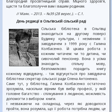
благородній просвітницькій справі. Міцного здоров'я,
щастя та благополуччя вам і вашим родинам.
// Маяк. – 2013. – №39 (28 верес.). – С.1.
День редакції в Ольгівській сільській раді
Сільська бібліотека в Ольгівці
знаходиться на другому поверсі
Будинку культури, і незмінним її
завідувачем з 1999 року с Галина
Колбасенко. Їй цікава робота з
кожним читачем: чи то дитина, чи
сивочолий пенсіонер. Вона з усіма
знаходить спільну мову,
безпомилково порадить книгу
кожному відвідувачу, - так відгукується про завідувача
бібліотеки секретар сільської ради Олена Антоненко.
Саме тут, у бібліотеці, Галина Колбасенко остаточно
зрозуміла, наскільки вірним був вибір професії, у якій
головне багатство - спілкування з людиною, можливість
допомогти з вибором книги.
І незважаючи на складнощі, через які доводилося
пройти, вона розуміла, що її робота потрібна людям, це