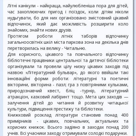
Літні канікули - найкраща, найулюбленіша пора для дітей,
час захоплюючих пригод і поїздок, коли дітям ніколи
нудьгувати, бо для них організовано змістовний цікавий
відпочинок, який дає можливість розширити коло
знайомих, знайти нових друзів.
Протягом роботи літніх таборів відпочинку
загальноосвітніх шкіл міста паркова зона на декілька днів
перетворилась на велику - Читальню.
Для корисного, цікавого та повчального відпочинку
бібліотечні працівники центральної та дитячої бібліотеки
організували та провели цілу низку цікавих заходів під
назвою «Літературний бульвар», до якого ввійшли такі
інноваційні форми роботи: літературні та поетичні
вікторини, вікторина - пазл; гра з повітряними кульками,
природознавчий квест, бліц -турнір, літературний
атракціон, казковий лабіринт тощо. Мета цих заходів —
залучення дітей до читання й розвитку читацької
культури, підвищення престижу та бібліотеки.
Книжковий розклад літератури становив понад 400
примірників - цікавих, повчальних, актуальних та
корисних книжок. Всього задіяно в заходах понад 200
учнів. Всі учасники заходу отримували солодкі подарунки.