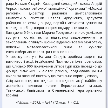
ради Наталя Стаднік, Козацький селищний голова Андрій
Чирко, голова районної молодіжної організації «Молоді
регіони», директор районної централізованої
бібліотечної системи Наталя Аркушенко, депутати
районної та селищної рад, партійні активісти, учнівська
молодь, щоб від щирого серця подарувати книги.
Завідуюча бібліотеки Марина Гордієнко теплою усмішкою
зустріла гостей, які із відвертим задоволенням та
захопленням оглянули щойно відремонтовану бібліотеку,
новенькі металопластикові вікна та сучасне
енергозберігаюче електричне опалення.
У своєму виступі Наталя Стаднік зробила акцент на
важливості акції, ініційованої Партією регіонів, розповіла,
що близько 900 примірників літератури вже передано до
фондів сільських бібліотек району, подякувала учням
школи за власний внесок у цю суспільно корисну справу.
Слід зазначити, що під час проведення акції найбільшу
активність виявили члени Бериславської міської,
Тягинської, Львівської та Степнянської територіальних
громад.
// Маяк. – 2013. – №41 (12 жовт.). – С.2.