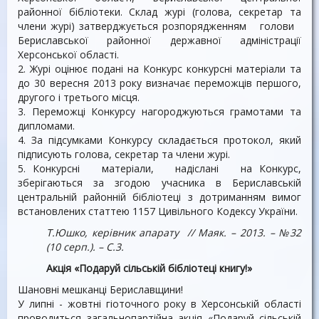
районної бібліотеки. Склад журі (голова, секретар та
члени журі) затверджується розпорядженням голови
Бериславської районної державної адміністрації
Херсонської області.
2. Журі оцінює подані на Конкурс конкурсні матеріали та
до 30 вересня 2013 року визначає переможців першого,
другого і третього місця.
3. Переможці Конкурсу нагороджуються грамотами та
дипломами.
4. За підсумками Конкурсу складається протокол, який
підписують голова, секретар та члени журі.
5. Конкурсні матеріали, надіслані на Конкурс,
зберігаються за згодою учасника в Бериславській
центральній районній бібліотеці з дотриманням вимог
встановлених статтею 1157 Цивільного Кодексу України.
Т.Юшко, керівник апарату // Маяк. – 2013. – №32
(10 серп.). – С.3.
Акція «Подаруй сільській бібліотеці книгу!»
Шановні мешканці Бериславщини!
У липні - жовтні гіоточного року в Херсонській області
проводиться загальнопартійна акція «Подаруй сільській