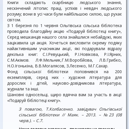
Книги складають скарбницю людського знання,
нескінчений літопис праці, успіхів і невдач людського
розуму; вони в усі часи були найбільшою силою, що рухає
світом.
З 1 березня по 1 червня Ольгівська сільська бібліотека
проводила благодійну акцію «Подаруй бібліотеці книгу»,
Серед мешканців нашого села знайшлися небайдужі, яких
зацікавила ця акція. Хочеться висловити окрему подяку
найактивнішим учасникам акції, які подарували відразу
декілька книг: С.І.Ревуцький, Р.І.Новікова, Р.І.Ярних,
С.М.Акімов. Л.Ф.Мельник,Г.М.Воробйова, Л.В.Грибко,
Н.О.Ігонькіна, В.В.Могалясов, З.Лесенко, М.Г.Сахар.
Фонд сільської бібліотеки поповнився на 200
екземплярів, серед них - художня література для
дорослих і дітей, науково-довідникова література,
журнали та інші.
Шановні односельці, щиро вдячна вам за участь в акції
«Подаруй бібліотеці книгу».
З повагою, Т.Колбасенко. завідувач Ольгівської
сільської бібліотеки // Маяк. – 2013. – №23 (08
черв.). – С.7.