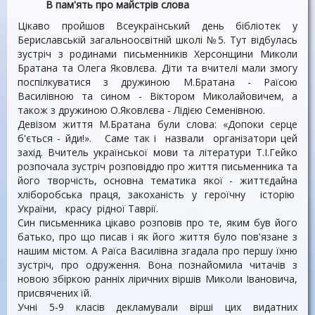
В пам'ять про майстрів слова
Цікаво пройшов Всеукраїнський день бібліотек у
Бериславській загальноосвітній школі №5. Тут відбулась
зустріч з родинами письменників Херсонщини Миколи
Братана та Олега Яковлєва. Діти та вчителі мали змогу
поспілкуватися з дружиною М.Братана - Раїсою
Василівною та сином - Віктором Миколайовичем, а
також з дружиною О.Яковлєва - Лідією Семенівною.
Девізом життя М.Братана були слова: «Допоки серце
б'ється - йди!». Саме так і назвали організатори цей
захід. Вчитель української мови та літератури Т.І.Гейко
розпочала зустріч розповіддю про життя письменника та
його творчість, основна тематика якої - життєдайна
хліборобська праця, закоханість у героїчну історію
України, красу рідної Таврії.
Син письменника цікаво розповів про те, яким був його
батько, про що писав і як його життя було пов'язане з
нашим містом. А Раїса Василівна згадала про першу їхню
зустріч, про одруження. Вона познайомила читачів з
новою збіркою ранніх ліричних віршів Миколи Івановича,
присвячених їй.
Учні 5-9 класів декламували вірші цих видатних