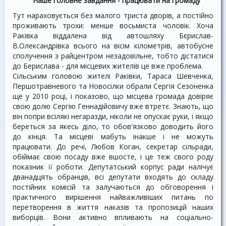
Наше головне завдання - працювати на громаду
Тут нараховується без малого триста дворів, а постійно
проживають трохи: менше восьмиста чоловік. Хоча
Раківка віддалена від автошляху Бєрислав-
В.Олександрівка всього на вісім кілометрів, автобусне
сполучення з райцентром незадовільне, тобто дістатися
до Берислава - для місцевих жителів це вже проблема.
Сільським головою жителі Раківки, Тараса Шевченка,
Першотравневого та Новосілки обрали Сергія Сезоненка
ще у 2010 році, і показово, що місцева громада довіряє
свою долю Сергію Геннадійовичу вже втретє. Знають, що
він попри всілякі негаразди, ніколи не опускає руки, і якщо
береться за якесь діло, то обов'язково доводить його
до кінця. Та місцеві мабуть інакше і не можуть
працювати. До речі, Любов Коган, секретар сільради,
обіймає свою посаду вже вшосте, і це теж свого роду
показник її роботи. Депутатський корпус ради налічує
дванадцять обранців, всі депутати входять до складу
постійних комісій та залучаються до обговорення і
практичного вирішення найважливіших питань по
перетворення в життя наказів та пропозицій наших
виборців. Вони активно впливають на соціально-