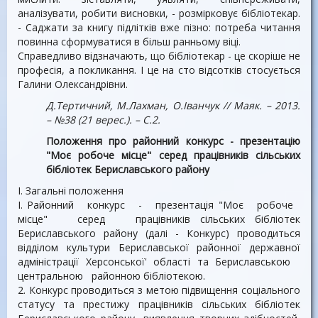
аналізувати, робити висновки, - розмірковує бібліотекар.
- Саджати за книгу підлітків вже пізно: потреба читання
повинна сформуватися в більш ранньому віці.
Справедливо відзначають, що бібліотекар - це скоріше не
професія, а покликання. І це на сто відсотків стосується
Галини Олександрівни.
Д.Тертичний, М.Лахман, О.Іванчук // Маяк. – 2013.
– №38 (21 верес.). – С.2.
Положення про районний конкурс - презентацію
"Моє робоче місце" серед працівників сільських
бібліотек Бериславського району
І. Загальні положення
I. Районний конкурс - презентація "Моє робоче
місце" серед працівників сільських бібліотек
Бериславського району (далі - Конкурс) проводиться
відділом культури Бериславської районної державної
адміністрації Херсонської' області та Бериславською
центральною районною бібліотекою.
2. Конкурс проводиться з метою підвищення соціального
статусу та престижу працівників сільських бібліотек