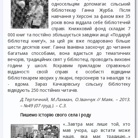
односельцям допомагає сільський
бібліотекар Ганна Журба. Після
навчання у Херсоні за фахом вже 35
років вона віддала себе бібліотечній
справі. Книжковий фонд складає 7
000 книг та постійно збільшується завдяки акції «Подаруй
бібліотеці книгу!», за цей рік вже подаровано більше
шести десятків книг. Ганна Іванівна заохочує до читання
багатьма способами, вона вдається до тематичних
вечорів, традиційних свят у бібліотеці, проводить виховні
години у школі. Яскравим прикладом справжньої
відданості своїй справі є особисті відвідини
бібліотекарем хворих у лікарні, персіонерів та інвалідів та
- вдома. Зараз Качкарівську сільську бібліотеку
відвідують 250 постійних читачів.
Д.Тертичний, М.Лахман, О.Іванчук // Маяк. – 2013.
– №49 (07 груд.). – С.3.
Пишемо історію свого села і роду
«...Завтра має лише той, хто
мав учора, що встати може
нація, яка має традицію...»