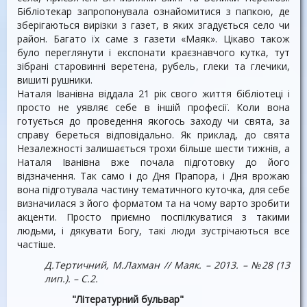
Бібліотекар запропонувала ознайомитися з папкою, де
зберігаються вирізки з газет, в яких згадується село чи
район. Багато їх саме з газети «Маяк». Цікаво також
було переглянути і експонати краєзнавчого кутка, тут
зібрані старовинні веретена, рубель, глеки та глечики,
вишиті рушники.
Наталя Іванівна віддала 21 рік свого життя бібліотеці і
просто не уявляє себе в іншій професії. Коли вона
готується до проведення якогось заходу чи свята, за
справу береться відповідально. Як приклад, до свята
Незалежності залишається трохи більше шести тижнів, а
Наталя Іванівна вже почала підготовку до його
відзначення. Так само і до Дня Прапора, і Дня врожаю
вона підготувала частину тематичного куточка, для себе
визначилася з його форматом та на чому варто зробити
акценти. Просто приємно поспілкуватися з такими
людьми, і дякувати Богу, такі люди зустрічаються все
частіше.
Д.Тертичний, М.Лахман // Маяк. – 2013. – №28 (13
лип.). – С.2.
"Літературний бульвар"