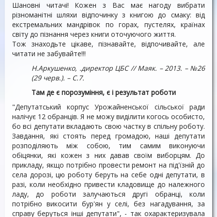
Шановні читачі! Кожен з Вас має нагоду вибрати
різноманітні шляхи відпочинку з книгою до смаку: від
екстремальних мандрівок по горах, пустелях, країнах
світу до пізнання через книги оточуючого життя.
Тож знаходьте цікаве, пізнавайте, відпочивайте, але
читати не забувайте!!!
Н.Аркушенко, .директор ЦБС // Маяк. – 2013. – №26
(29 черв.). – С.7.
Там де є порозуміння, є і результат роботи
"Депутатський корпус Урожайненської сільської ради
налічує 12 обранців. Я не можу виділити когось особисто,
бо всі депутати вкладають свою частку в спільну роботу.
Завдання, які стоять перед громадою, наші депутати
розподіляють між собою, тим самим виконуючи
обіцянки, які кожен з них давав своїм виборцям. До
прикладу, якщо потрібно провести ремонт на під'їзній до
села дорозі, цю роботу беруть на себе одні депутати, в
разі, коли необхідно привести кладовище до належного
ладу, до роботи залучаються другі обранці, коли
потрібно викосити бур'ян у селі, без нагадування, за
справу беруться інші депутати", - так охарактеризувала