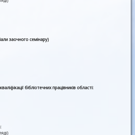
яді)
али заочного семінару)
аліфікації бібліотечних працівників області:
:
яді)