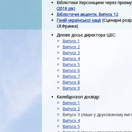
Бібліотеки Херсонщини через призму 
(2016 рік)
Бібліотечні акценти. Випуск 12
Геній української нації
(Сценарні роз
І.Я.Франка)
Ділове досьє директора ЦБС:
Випуск 1
Випуск 2
Випуск 3
Випуск 4
Випуск 5
Випуск 6
Випуск 7
Випуск 8
Випуск 9
Калейдоскоп досвіду:
Випуск 1
Випуск 2
Випуск 3 (лише у друкованому вигл
Випуск 4
Випуск 5