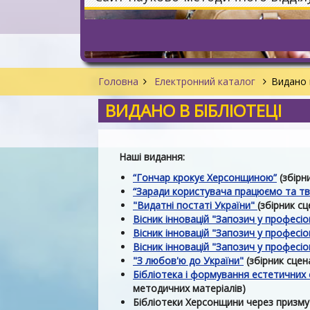
Головна
Електронний каталог
Видано 
ВИДАНО В БІБЛІОТЕЦІ
Наші видання:
“Гончар крокує Херсонщиною”
(збірни
“Заради користувача працюємо та т
"Видатні постаті України"
(збірник сц
Вісник інновацій "Запозич у професі
Вісник інновацій "Запозич у професіо
Вісник інновацій "Запозич у професіо
"З любов'ю до України"
(збірник сцена
Бібліотека і формування естетичних 
методичних матеріалів)
Бібліотеки Херсонщини через призму 