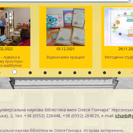
.02.2022
03.12.2021
26.11.2
 – лідерка в
Відзначаємо кращих!
Методичні студі
у просторі»:
о майбутніх
ів / День 1
ніверсальна наукова бібліотека імені Олеся Гончара" Херсонськ
ка), 2, тел. +38 (0552) 226448, +38 (0552) 264029, e-mail:
ichunb@
сальна наукова бібліотека ім. Олеся Гончара. Усі права застережено.