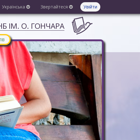
Українська
Звертайтеся
Увійти
Б ІМ. О. ГОНЧАРА
ТІВ