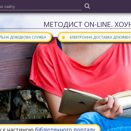
МЕТОДИСТ ON-LINE. ХОУН
●
АЛЬНА ДОВІДКОВА СЛУЖБА
ЕЛЕКТРОННА ДОСТАВКА ДОКУМЕН
у є частиною
бібліотечного порталу