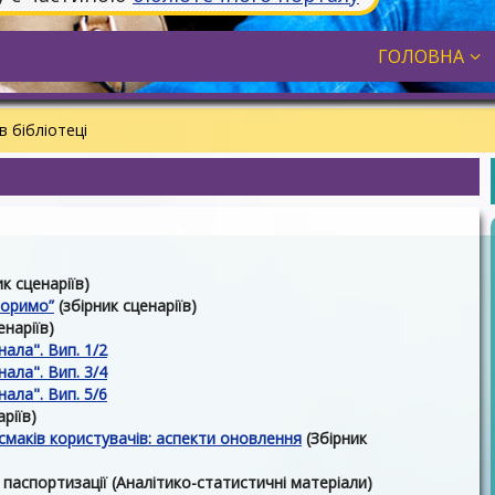
ГОЛОВНА
в бібліотеці
к сценаріїв)
воримо”
(збірник сценаріїв)
енаріїв)
онала"
. Вип. 1/2
нала". Вип. 3/4
нала". Вип. 5/6
ріїв)
смаків користувачів: аспекти оновлення
(Збірник
паспортизації (Аналітико-статистичні матеріали)