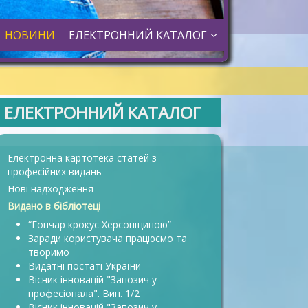
НОВИНИ
ЕЛЕКТРОННИЙ КАТАЛОГ
ЕЛЕКТРОННИЙ КАТАЛОГ
Електронна картотека статей з
професійних видань
Нові надходження
Видано в бібліотеці
“Гончар крокує Херсонщиною”
Заради користувача працюємо та
творимо
Видатні постаті України
Вісник інновацій "Запозич у
професіонала". Вип. 1/2
Вісник інновацій "Запозич у