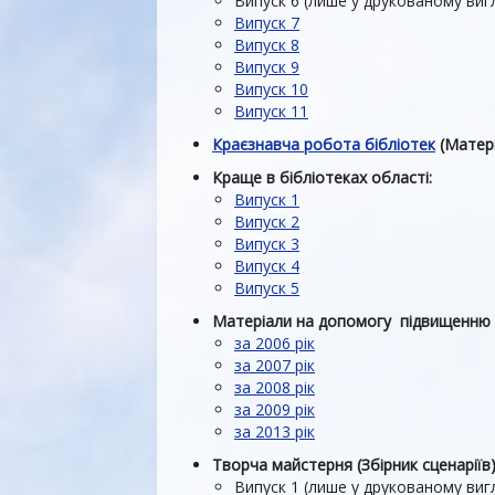
Випуск 6 (лише у друкованому вигл
Випуск 7
Випуск 8
Випуск 9
Випуск 10
Випуск 11
Краєзнавча робота бібліотек
(Матері
Краще в бібліотеках області:
Випуск 1
Випуск 2
Випуск 3
Випуск 4
Випуск 5
Матеріали на допомогу підвищенню кв
за 2006 рік
за 2007 рік
за 2008 рік
за 2009 рік
за 2013 рік
Творча майстерня (Збірник сценаріїв)
Випуск 1 (лише у друкованому вигл