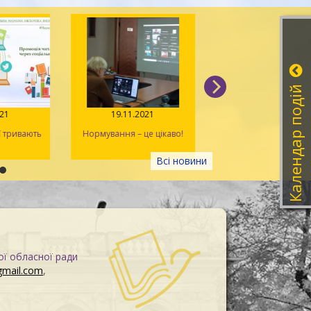
Календар подій
021
19.11.2021
11.11.2021
ї тривають
Нормування – це цікаво!
На порядку денном
планування на 2022
Всі новини
ої обласної ради
gmail.com
,