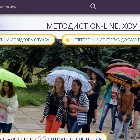
МЕТОДИСТ ON-LINE. ХОУН
●
АЛЬНА ДОВІДКОВА СЛУЖБА
ЕЛЕКТРОННА ДОСТАВКА ДОКУМЕН
у є частиною
бібліотечного порталу