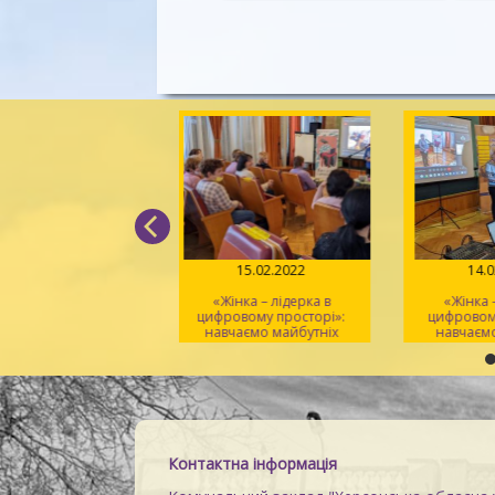
16.02.2022
15.02.2022
14
Жінка – лідерка в
«Жінка – лідерка в
«Жінка
ровому просторі»:
цифровому просторі»:
цифровом
вчаємо майбутніх
навчаємо майбутніх
навчаєм
ренерів / День 3
тренерів / День 2
тренер
Контактна інформація