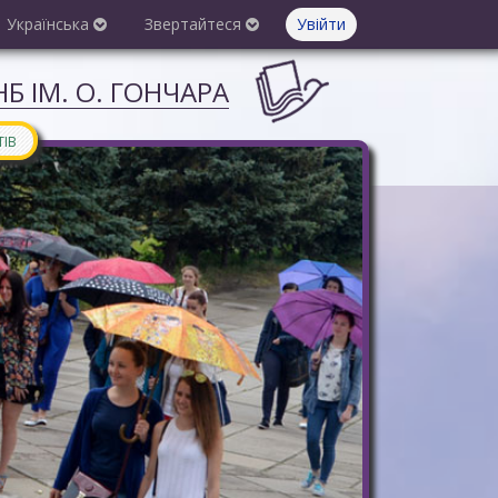
Українська
Звертайтеся
Увійти
Б ІМ. О. ГОНЧАРА
ТІВ