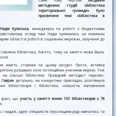
Саме тому чергове
засідання
методичних студій «Бібліотека
територіальної громади» було
присвячене темі «Бібліотека в
Надія Кузінська
, менеджерка по роботі з бюджетними
містовному огляді пані Надія зупинилась на новинках
арям області в роботі в соціальних мережах, залученні до
тавлена бібліотека, багато, тому на занятті мова йшла,
book.
ини мають сторінки на цьому ресурсі. Проте, активна
 регіону розширює коло потенційних учасників мережі. Тож
 на сільські бібліотеки. Провідний методист науково-
 Гавран
детально, на конкретних прикладах, розглянула
ки бібліотекаря і бібліотеки, спільноти; наповнення
ой факт, що
участь у занятті взяли 105 бібліотекарів з 76
і.
 і надалі, адже спеціалісти Херсонщини раді навчатись та