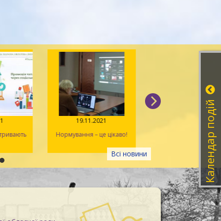
Календар подій
021
19.11.2021
11.11.2021
ї тривають
Нормування – це цікаво!
На порядку денном
планування на 2022
Всі новини