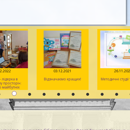
.02.2022
03.12.2021
26.11.2
 – лідерка в
Відзначаємо кращих!
Методичні студі
у просторі»:
о майбутніх
ів / День 1