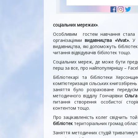
соціальних мережах»
.
Особливим гостем навчання стала
організаціями
видавництва «Vivat».
У з
видавництва, які допоможуть бібліотек
читання відвідувачів бібілотек тощо.
Соціальних мереж, де може бути предс
перш за все, про найпопулярнішу – Face
Бібліотекарі та бібліотеки Херсонщ
комп’ютеризація сільських книгозбірень
заняття було розраховане передусім
методичного відділу Гончарівки
Ольга
питання створення особистої сторін
контентом тощо.
Про зацікавленість колег свідчить т
бібліотек
територіальних громад област
Заняття методичних студій триватимуть