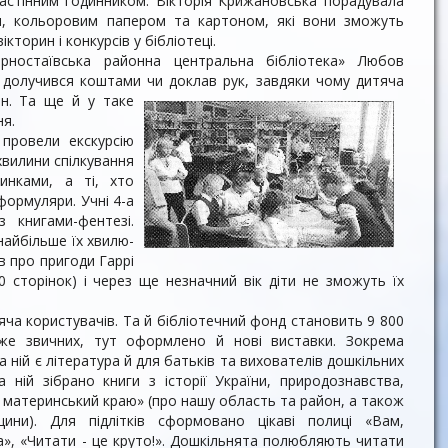
астінним годинником. Вік­торія Крижановська порадувала
и, ко­льоровим папером та картоном, які вони зможуть
кторин і конкурсів у біб­ліотеці.
рностаївська районна центральна бібліотека» Любов
 долучився кош­тами чи доклав рук, завдяки чому ди­тяча
ін. Та ще
й у таке
ня.
 провели екскурсію
вилини спілкуван­ня
инками, а ті, хто
формуляри. Учні 4-а
 книгами-фентезі.
найбільше їх хвилю­
в про пригоди Гаррі
0 сторінок) і через ще не­значний вік діти не зможуть їх
сяча користувачів. Та й бібліотечний фонд становить 9 800
 уже звичних, тут оформлено й нові виставки. Зокрема
 ній є літерату­ра й для батьків та вихователів дошкіль­них
на ній зібрано книги з історії України, природознавства,
 материнський краю» (про нашу область та район, а також
нщини). Для підлітків сформовано цікаві полиці «Вам,
га», «Читати - це круто!». Дошкільнята полюбляють читати