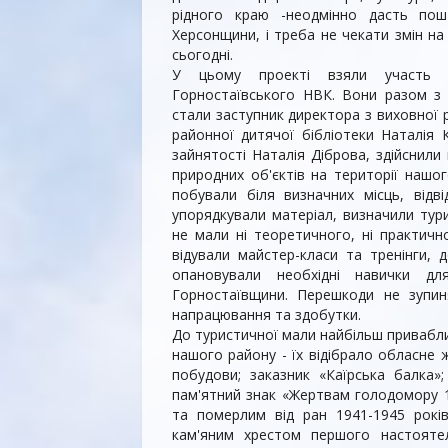
рідного краю -неодмінно дасть по
Херсонщини, і тре­ба не чекати змін на
сьогодні.
У цьому проекті взяли участь і
Горностаївського НВК. Вони разом з 
стали за­ступник директора з вихов­ної
районної дитячої біб­ліотеки Наталія
зайнятості Наталія Діброва, здійснили
природних об'єктів на те­риторії нашо
побували біля визначних місць, відві
упорядкували матеріал, ви­значили тур
не мали ні теоретичного, ні практичн
відували майстер-класи та тренінги, 
опановували необхідні навички для
Горностаївщини. Перешкоди не зупиня
напрацювання та здобутки.
До туристичної мали най­більш привабли
нашого району - їх відібрало облас­не 
побудови; заказник «Каїрська балка»
пам'ятний знак «Жертвам голодомору 19
та померлим від ран 1941-1945 років
кам'яним хрестом першого настояте­