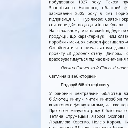
побудованої 1827 року. Та­кож про
Запорізького Низового; обласний фе
заснований 2005 року в смт Горност
підприємця Є. Г. Гур'янова; Свято-Пок
святкове дійство до дня Іва­на Купала.
На фінальному етапі, який відбудетьс
продукції, що харак­теризує і чим сл
поробки - маки, як символ фестива­лю «
Ознайомитися з резуль­татами діяльн
проекту «В долонях степу і Дніпра». Т
враховуватимуться під час визначення 
Оксана Савченко // Сільські новини
Світлина із веб-сторінки
Подаруй бібліотеці книгу
У районній центральній бібліотеці вж
бібліотеці книгу!». Читачі книгозбірн
книжкового фонду книгами, які вже пере
Протя­гом минулого року бібліотека о
Тетяна Струмецька, Лариса Осипова, 
Людмилою Коренко, Нелею Король, Ка
подаровано 58 книг, родиною Ілони т