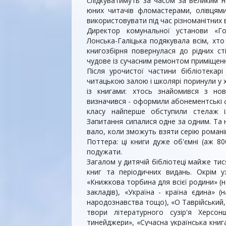
слідкуватимуть за часом за великим н
юних читачів фломастерами, олівцям
використовувати під час різноманітних ві
Директор комунальної установи «Го
Лонська-Галіцька подякувала всім, хто
книгозбірня повернулася до рід­них ст
чудове із сучас­ним ремонтом приміщен
Після урочистої частини бібліотекарі
читацькою залою і школярі поринули у х
із книгами: хтось знайомився з но­в
визначився - оформи­ли абонементські 
класу найперше обступили стелаж із
Запитання сипалися одне за одним. Та 
вало, коли зможуть взяти серію романі
Поттера: ці книги дуже об'ємні (аж 80
подужати.
Загалом у дитячій бібліотеці майже ти­
книг та періодичних ви­дань. Окрім
«Книжкова тор­бина для всієї родини» (на
закладів), «Україна - країна єдина» (
народознавства тощо), «О Таврійський,
твори літературного сузір'я Хер­со
тинейджери», «Су­часна українська кни