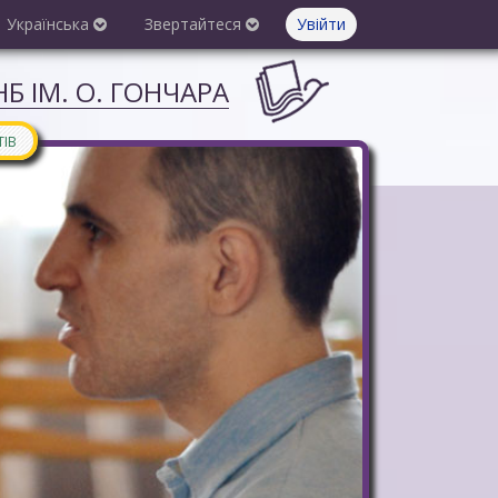
Українська
Звертайтеся
Увійти
Б ІМ. О. ГОНЧАРА
ТІВ