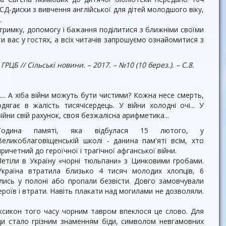
СД-диски з вивчення англій­ської для дітей молодшого віку,
.
тримку, допомогу і бажання по­ділитися з ближніми своїми
и вас у гостях, а всіх читачів запрошуємо ознайомитися з
РЦБ // Сільські новини. – 2017. – №10 (10 берез.). – С.8.
.... А хіба війни можуть бути чистими? Кожна несе смерть,
одягає в жалість тисячі
сердець. У війни холодні очі... У
війни свій рахунок, своя безжалісна арифметика...
Година памяті, яка відбулася 15 лютого, у
Великоблаговіщенській школі - данина пам'яті всім, хто
причетний до героїч­ної і трагічної афганської війни.
Летіли в Україну «чорні тюль­пани» з Цинковими гробами.
Україна втратила близько 4 ти­сяч молодих хлопців, 6
ились у полоні або пропали безвісти. Довго замовчували
ероїв і втрати. На­віть плакати над могилами не дозволяли.
ексикон того часу чор­ним тавром впеклося це слово. Для
ди стало грізним знаменням біди, символом невгамовних