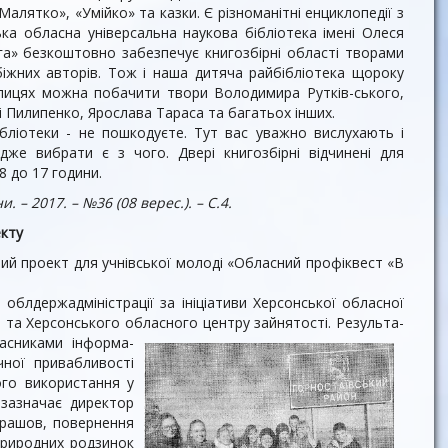
Малятко», «Умійко» та казки. Є різноманітні енциклопедії з
нська обласна універсальна наукова біб­ліотека імені Олеся
га» безкоштовно забезпечує книгозбірні області твора­ми
убіжних авторів. Тож і наша дитяча райбібліотека щороку
лицях можна побачити твори Володимира Рутків-ського,
 Пилипенко, Ярослава Та­раса та багатьох інших.
бліотеки - не пошкодуєте. Тут вас уважно вислухають і
дже вибрати є з чого. Двері книгозбірні відчинені для
 8 до 17 години.
. – 2017. – №36 (08 верес.). – С.4.
екту
ний проект для учнівської молоді «Обласний профіквест «В
облдержадміністра­ції за ініціативи Херсонської обласної
ки та Херсонського обласного центру зайнятості. Результа­
асниками інформа­
ної привабливості
ого використання у
зазначає дирек­тор
Єрашов, по­вернення
природ­них родзинок