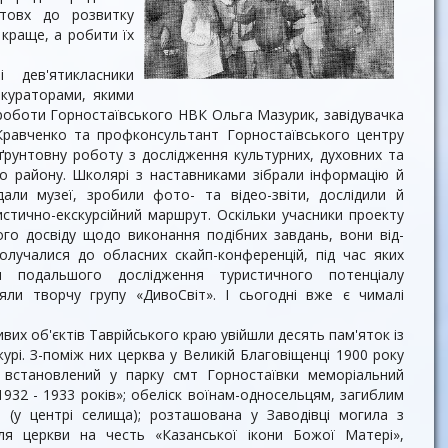
штовх до розвитку
 краще, а робити їх
 дев'ятикласники
кураторами, якими
 роботи Горностаївського НВК Ольга Мазурик, заві­дувачка
 Кравченко та профконсультант Горноста­ївського центру
 ґрунтовну роботу з дослі­дження культурних, духовних та
го району. Шко­лярі з наставниками зібрали інформацію й
да­ли музеї, зробили фото- та відео-звіти, дослідили й
истично-екскурсійний маршрут. Оскільки учасники проекту
о­го досвіду щодо виконання подібних завдань, вони від­
долучалися до об­ласних скайп-конференцій, під час яких
 подаль­шого дослідження туристич­ного потенціалу
­ли творчу групу «ДивоСвіт». І сьогодні вже є чималі
вих об'єктів Таврійського краю увійшли десять пам'яток із
журі. З-поміж них церква у Великій Благовіщенці 1900 року
; встановле­ний у парку смт Горностаївки меморіальний
32 - 1933 років»; обеліск воїнам-односельцям, заги­блим
 (у центрі селища); розташована у Заводівці могила з
ля церкви на честь «Казанської ікони Божої Матері»,