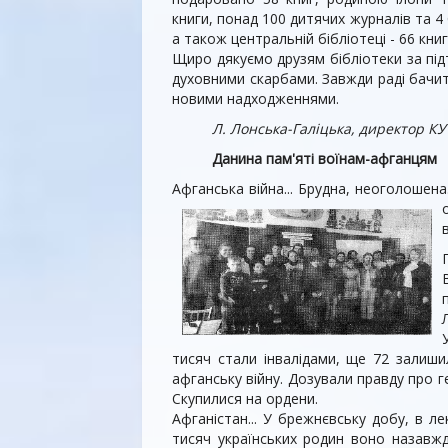
книги, понад 100 дитячих журналів та 4 
а також центральній бібліотеці - 66 книг
Щиро дякуємо друзям бібліотеки за під
духовними скарбами. Завжди раді бачит
новими надходжен­нями.
Л. Лонська-Галіцька, директор КУ Г
Данина пам'яті воїнам-афганцям
Афганська війна... Брудна, неоголошена
тисяч стали інвалідами, ще 72 зали­ш
афганську війну. Дозували правду про г
Скупилися на ордени.
Афганістан... У брежнєвську добу, в л
тисяч українських родин воно назавж