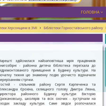
ГОЛОВНА
теки Херсонщини в ЗМІ
Бібліотеки Горностаївського району
Нарешті здійснилася найзаповітніша мрія працівників
книгозбірні - районна дитяча бібліотека переїхала до
відремонтованого приміщення в Будинку культури. На
початку тижня цю знаменну подію урочисто відзначили
перерізанням стрічки.
Гостей - спільників району Сергія Карпеченка та
Олександра Єрохіна, селищ­ного голову Дмитра Ляхна,
директора районного Будинку культури Вікторію
Крижановську, школярів та всіх охочих - зустрічали на
сходах закладу культури. Саме звідси розпочалася