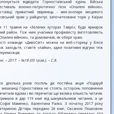
понується відвідати Горностаївський курінь Війська
стиваль воєнно-патріотичної пісні «Опалені війною»,
аївці; при­ватний звіринець - міні-зоопарк місцевого
ровський храм у райцентрі; започатковане торік у Каїрах
я 11 травня на «Зе­лених хуторах Таврії», буде ярмарок
авний район. Тож нині учасники профіквесту виготовляють
Опалені війною», та домовичків, як оберіг краю.
ості команди «ДивоСвіт» можна на веб-сторінці у блозі
ож заходьте, ставте «лайки», адже позитивні відгуки теж
переможців.
. – 2017. – №18 (05 трав.). – С.8.
е декілька років поспіль діє постій­на акція «Подаруй
і та мешканці Горностаївки не стоять осторонь поповнення
читали вдома і які перечитає ще велика кількість читачів.
тримала в дар 119 книг від шанувальників читання, а це
Софія Маменко, Ва­лентина Ралко. З початку 2017 року
териною Дігтярь передано 26 книг, Оксаною Пєшковою
а Євгена Якимових до дитячої бібліотеки передано 104