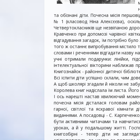
та обізнані діти. Почесна місія першов
№ 1 (класовод Ніна Алексєєва), оскіл
Четвертокласників ще незвіпаною дорог
Кравчен­ко при допомозі чарівної квітк
відгадування загадок, їм потрібно було
того ж остан­нє випробування містило тр
словами і реченнями відгадати назву на
учні отри­мали подарунки: лінійки, п
інтелектуальної вікторини набли­жав п
Книгознайок - районної дитячої бібліот
Всі іспити діти успішно склали, чим до
А щоб школярі згадали й ніколи не за
Королева книг надіслала їм лис­та. Йог
І ось нарешті настав хвилюючий мо­ме
почесна місія діс­талася головам рай
гарної, світлої та яскравої кімнати
виданнями. А посадов­ці - С. Карпеченк
бути активними читачами та навчитися
уроках, а й у подаль­шому житті. Гос
книгозбірні - тепер діти не загляд