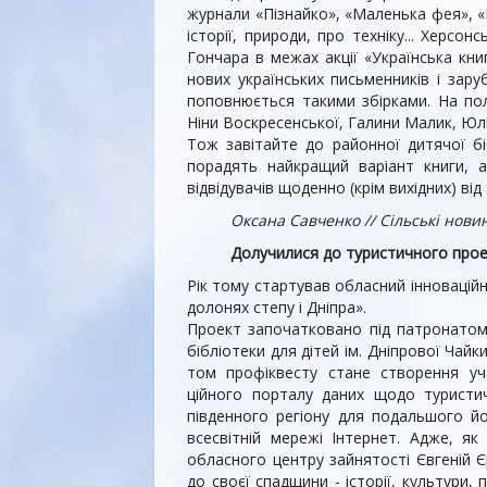
журнали «Пізнайко», «Малень­ка фея», «
історії, природи, про техніку... Херсо
Гончара в межах акції «Українська кни
нових українських письменників і зар
поповнюється такими збірками. На по
Ніни Воскресенської, Галини Малик, Юлі
Тож завітайте до районної дитячої бі
порадять найкра­щий варіант книги, а
відвідувачів щоденно (крім вихідних) від
Оксана Савченко // Сільські новини
Долучилися до туристичного про
Рік тому стартував обласний інновацій
долонях степу і Дніпра».
Проект започатковано під пат­ронатом 
бібліотеки для дітей ім. Дніпрової Чай
том профіквесту стане ство­рення у
ч
ційного порталу даних щодо туристич
південного регіону для по­дальшого й
всесвітній мережі Інтернет. Адже, як 
обласного центру зай­нятості Євгеній 
до своєї спадщини - історії, культури, 