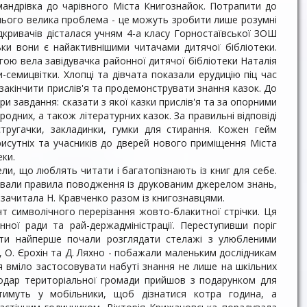
мандрівка до чарівного Міста Книгознайок. Потрапити до
нього велика проблема - це можуть зробити лише розумні
ідкривачів дістала­ся учням 4-а класу Горностаївської ЗОШ
ьки вони є найактивнішими читачами ди­тячої бібліотеки.
ою вела завідувачка ра­йонної дитячої бібліотеки Наталія
и-семицвітки. Хлопці та дівчата показали ерудицію піц час
 закінчити прислів'я та продемон­струвати знання казок. До
и завдання: сказати з якої казки прислів'я та за опор­ними
родних, а також літературних казок. За правильні відповіді
ідстругачки, закладинки, гумки для стирання. Кожен гейм
рисутніх та учасників до дверей нового приміщення Міста
еки.
вели, що люблять читати і багатопізнають із книг для себе.
бували правила поводження із друкованим джерелом знань,
о зачитала Н. Кравченко разом із книгознавцями.
нт символічного перерізання жовто-блакитної стрічки. Ця
онної ради та рай-держадміністрації. Переступивши поріг
 діти найперше почали розглядати стелажі з улюбленими
о, О. Єрохін та Д. Ляхно - побажали маленьким дослідникам
 вміло застосовувати набуті знання не лише на шкільних
подар територіальної громади прийшов з подарунком для
ати­муть у мобільники, щоб дізнатися котра година, а