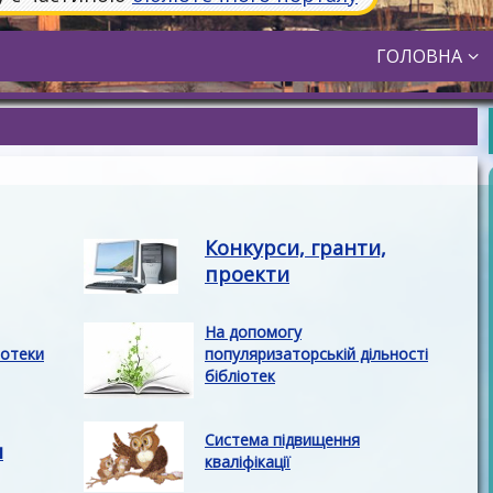
ГОЛОВНА
Конкурси, гранти,
проекти
На допомогу
іотеки
популяризаторській дільності
бібліотек
Система підвищення
и
кваліфікації