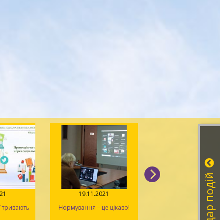
Календар подій
021
19.11.2021
11.11.2021
ї тривають
Нормування – це цікаво!
На порядку денном
планування на 2022