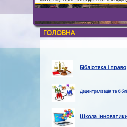
ГОЛОВНА
Бібліотека і право
Децентралізація та бібл
Школа інноватик