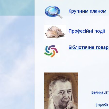
Крупним планом
Професійні події
Бібліотечне това
Велика лі
(перебі