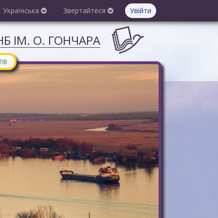
Українська
Звертайтеся
Увійти
Б ІМ. О. ГОНЧАРА
ТІВ