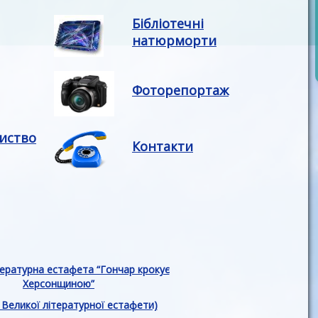
Бібліотечні
натюрморти
Фоторепортаж
риство
Контакти
тературна естафета “Гончар крокує
Херсонщиною”
г Великої літературної естафети)