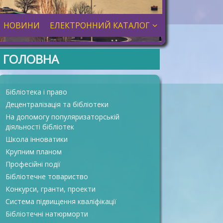
НОВИНИ
ЕЛЕКТРОННИЙ КАТАЛОГ
ГОЛОВНА
Бібліотека і право
Децентралізація та бібліотеки
На допомогу популяризаторській
діяльності бібліотек
Школа інноватики
Крупним планом
Професійні події
Бібліотечне товариство
Конкурси, гранти, проекти
Система підвищення кваліфікації
Бібліотечні натюрморти